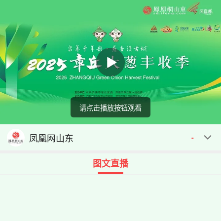
请点击播放按钮观看
回顾
00:00
00:00
凤凰网山东
-
图文直播