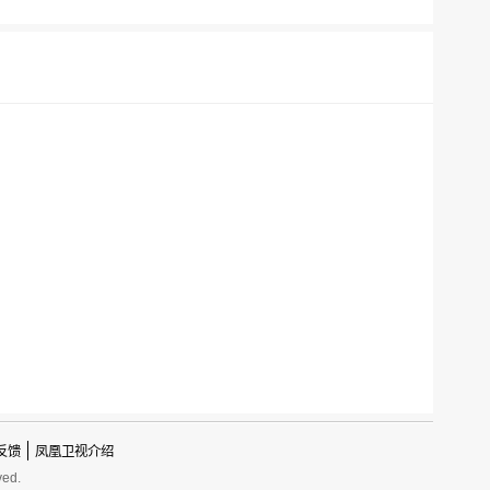
反馈
凤凰卫视介绍
ved.