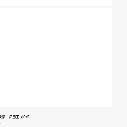
反馈
凤凰卫视介绍
ved.