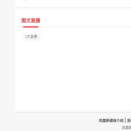
图文直播
正序
凤凰新媒体介绍
投
凤凰