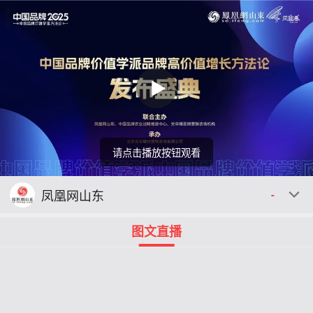
请点击播放按钮观看
回顾
00:00
00:00
凤凰网山东
-
图文直播