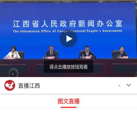
请点击播放按钮观看
回顾
00:00
00:00
直播江西
-
图文直播