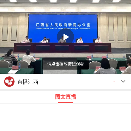
请点击播放按钮观看
回顾
00:00
00:00
直播江西
-
图文直播