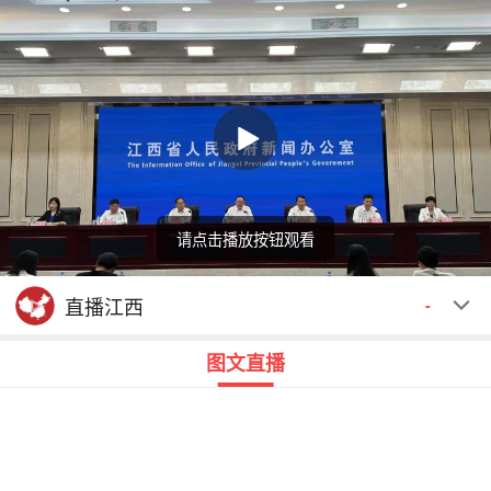
请点击播放按钮观看
回顾
00:00
00:00
直播江西
-
图文直播