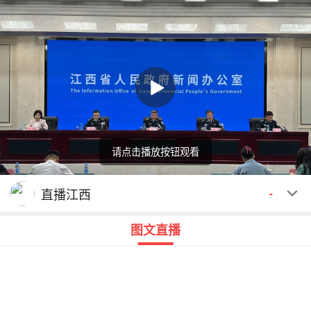
请点击播放按钮观看
回顾
00:00
00:00
直播江西
-
图文直播