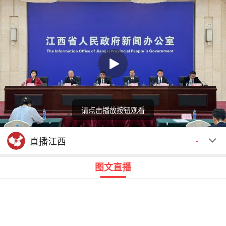
请点击播放按钮观看
回顾
00:00
00:00
直播江西
-
图文直播