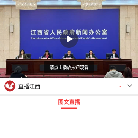
请点击播放按钮观看
回顾
00:00
00:00
直播江西
-
图文直播