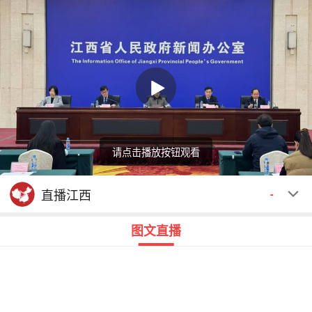
请点击播放按钮观看
回顾
00:00
00:00
直播江西
-
图文直播