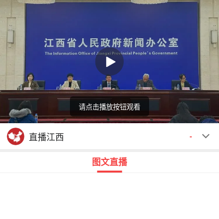
请点击播放按钮观看
回顾
00:00
00:00
直播江西
-
图文直播