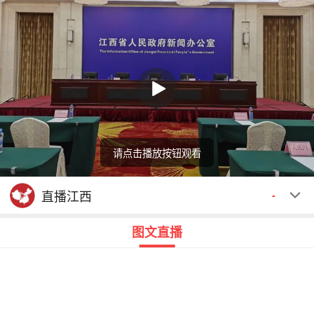
请点击播放按钮观看
回顾
00:00
00:00
直播江西
-
图文直播