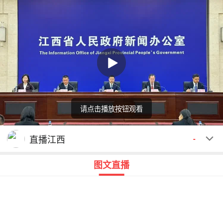
请点击播放按钮观看
回顾
00:00
00:00
直播江西
-
图文直播