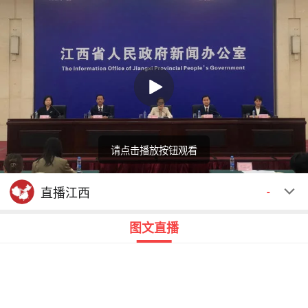
请点击播放按钮观看
回顾
00:00
00:00
直播江西
-
图文直播