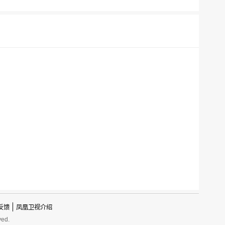
反馈
凤凰卫视介绍
ved.