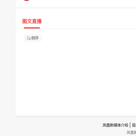
图文直播
倒序
凤凰新媒体介绍
投
凤凰