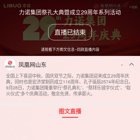
力诺集团祭孔大典暨成立29周年系列活动
直播已结束
请观看下方图文信息~回顾直播内容
凤凰网山东
-
全国上下喜迎中秋、国庆双节之际，力诺集团迎来成立29周年庆
典，同时也是宏济堂制药成立116周年、孔子诞辰2574年纪念日。
9月28日，力诺集团隆重举行“祭孔典礼”、“祭拜乐镜宇仪式”、“取
火仪式”多个庆典活动，敬念先贤、传承薪火。
图文直播