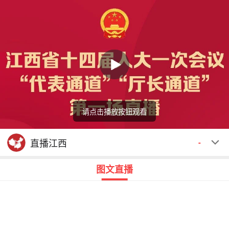
请点击播放按钮观看
回顾
00:00
00:00
直播江西
-
图文直播