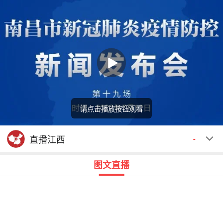
请点击播放按钮观看
回顾
00:00
00:00
直播江西
-
图文直播