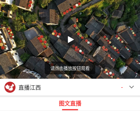
请点击播放按钮观看
回顾
00:00
00:00
直播江西
-
图文直播