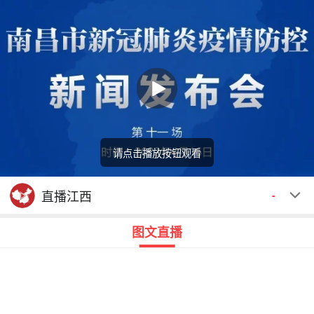
请点击播放按钮观看
回顾
00:00
00:00
直播江西
-
图文直播