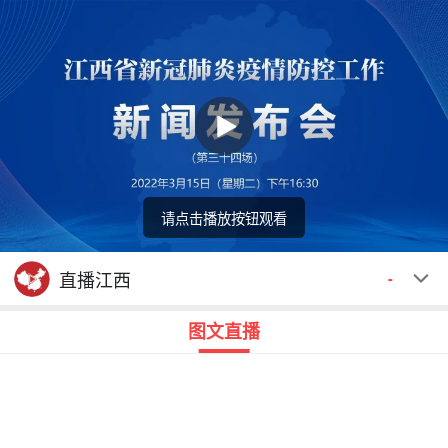
请点击播放按钮观看
回顾
00:00
00:00
直播江西
-
图文直播