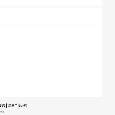
反馈
凤凰卫视介绍
ved.