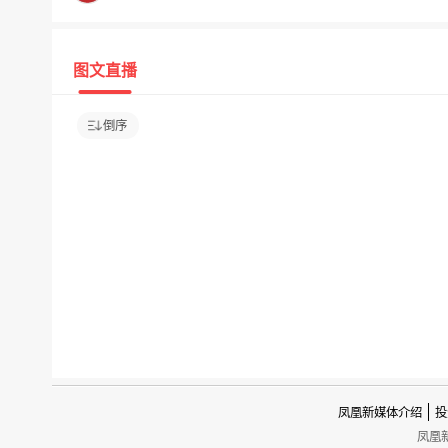
图文直播
倒序
凤凰新媒体介绍
投
凤凰