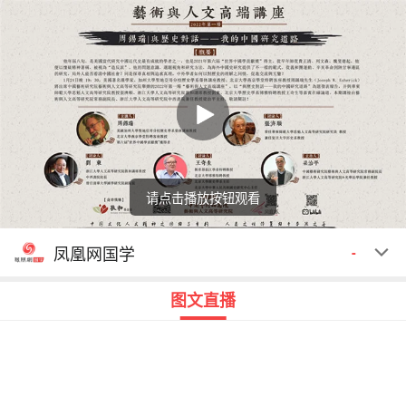
请点击播放按钮观看
回顾
00:00
00:00
凤凰网国学
-
图文直播