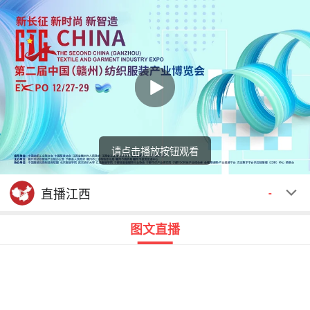
请点击播放按钮观看
回顾
00:00
00:00
直播江西
-
图文直播