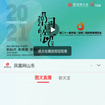
请点击播放按钮观看
回顾
00:00
00:00
凤凰网山东
-
图文直播
聊天室