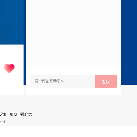
发送
反馈
凤凰卫视介绍
ved.