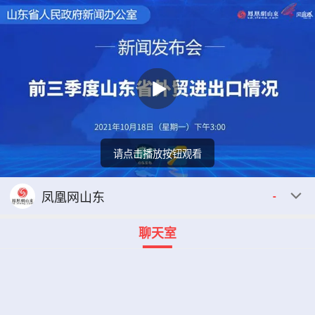
请点击播放按钮观看
回顾
00:00
00:00
凤凰网山东
-
聊天室