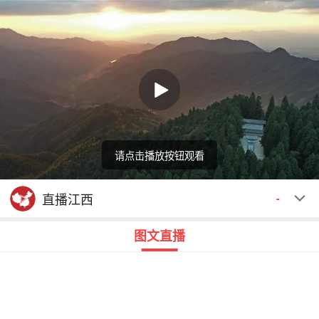
请点击播放按钮观看
回顾
00:00
00:00
直播江西
-
图文直播