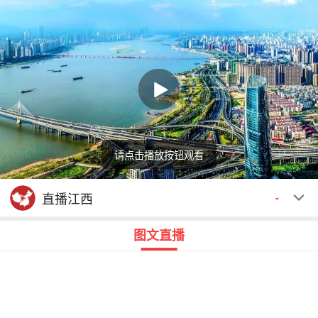
请点击播放按钮观看
回顾
00:00
00:00
直播江西
-
图文直播