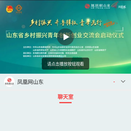
请点击播放按钮观看
回顾
00:00
00:00
凤凰网山东
-
聊天室