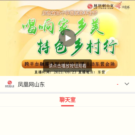
请点击播放按钮观看
回顾
00:00
00:00
凤凰网山东
-
聊天室