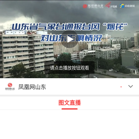
请点击播放按钮观看
回顾
00:00
00:00
凤凰网山东
-
图文直播