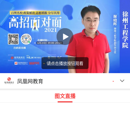
请点击播放按钮观看
回顾
00:00
00:00
凤凰网教育
-
图文直播