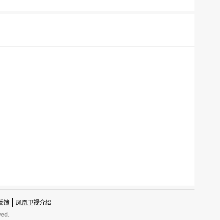
反馈
凤凰卫视介绍
ved.