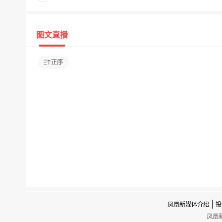
图文直播
正序
凤凰新媒体介绍
投
凤凰