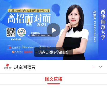
请点击播放按钮观看
回顾
00:00
00:00
凤凰网教育
-
图文直播