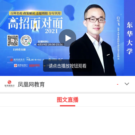
请点击播放按钮观看
回顾
00:00
00:00
凤凰网教育
-
图文直播