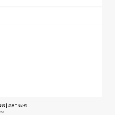
反馈
凤凰卫视介绍
ved.