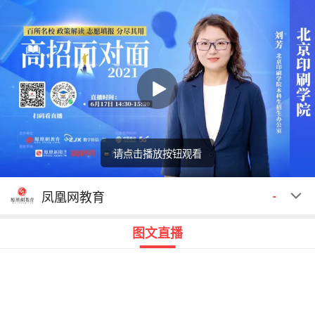
请点击播放按钮观看
回顾
00:00
00:00
凤凰网教育
-
图文直播