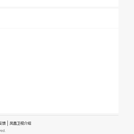
反馈
凤凰卫视介绍
ved.