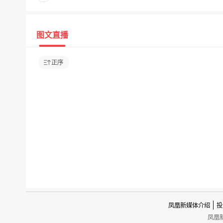
图文直播
正序
凤凰新媒体介绍
投
凤凰