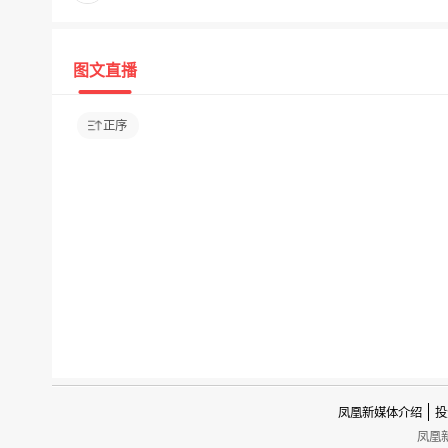
图文直播
正序
凤凰新媒体介绍
投
凤凰