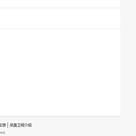
反馈
凤凰卫视介绍
ved.