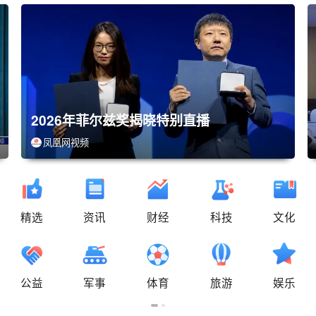
026年菲尔兹奖揭晓特别直播
重庆彭
凤凰网视频
新华社
精选
资讯
财经
科技
文化
公益
军事
体育
旅游
娱乐
08-11 16:00