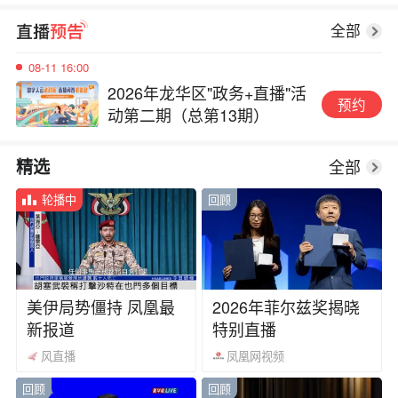
2026年龙华区"政务+直播"活
预约
动第二期（总第13期）
全部
08-11 16:00
2026年龙华区"政务+直播"活
预约
动第二期（总第13期）
08-11 16:00
全部
精选
2026年龙华区"政务+直播"活
预约
动第二期（总第13期）
轮播中
回顾
美伊局势僵持 凤凰最
2026年菲尔兹奖揭晓
新报道
特别直播
风直播
凤凰网视频
回顾
回顾