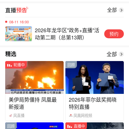
2026年龙华区"政务+直播"活
预约
动第二期（总第13期）
全部
08-11 16:00
2026年龙华区"政务+直播"活
预约
动第二期（总第13期）
08-11 16:00
全部
精选
2026年龙华区"政务+直播"活
预约
动第二期（总第13期）
轮播中
回顾
美伊局势僵持 凤凰最
2026年菲尔兹奖揭晓
新报道
特别直播
风直播
凤凰网视频
回顾
直播中