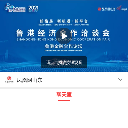
请点击播放按钮观看
回顾
00:00
00:00
凤凰网山东
-
聊天室