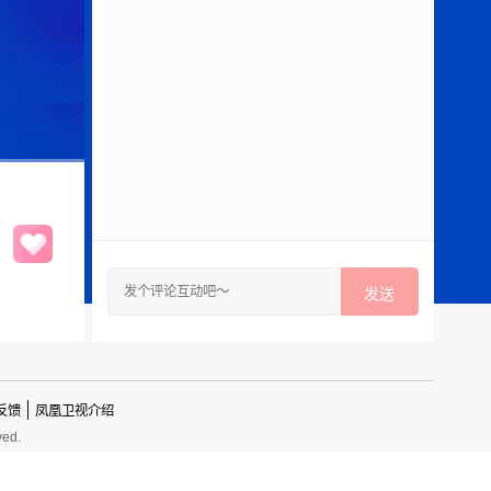
发送
反馈
凤凰卫视介绍
ved.