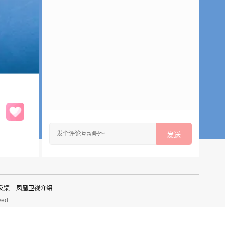
发送
反馈
凤凰卫视介绍
ved.