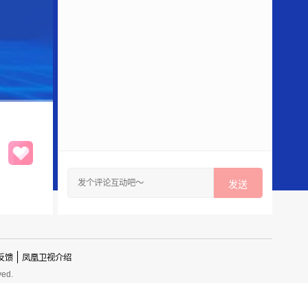
发送
反馈
凤凰卫视介绍
ved.